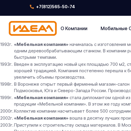
+7(812)565-50-74
О Компании
Мобильные 
1992г.
«Мебельная компания»
начиналась с изготовления м
одним деревообрабатывающим станком. В компании раб
быстрыми темпами.
1993г.
Введен в эксплуатацию новый цех площадью 700 м2, 
хорошей традицией. Компания постепенно перешла к б
увеличить объемы производства.
1998г.
В Воронеже открыт первый фирменный магазин-салон
Подмосковья, Юга и Северо-Запада России. Производ
1999г.
«Мебельная компания»
стала дипломантом одной и
продукции «Мебельной компании». В этом же году комп
2000г.
Коллектив компании насчитывает более 500 сотрудник
2002г.
«Мебельная компания»
вошла в десятку лучших прои
2003г.
Приступили к строительству склада материалов. В Мос