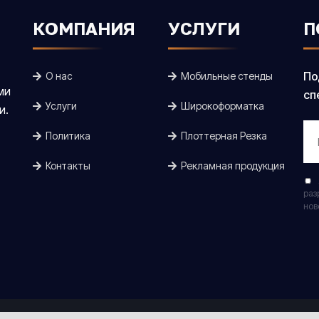
КОМПАНИЯ
УСЛУГИ
П
По
О нас
Мобильные стенды
ми
сп
Услуги
Широкоформатка
и.
Политика
Плоттерная Резка
Контакты
Рекламная продукция
раз
нов