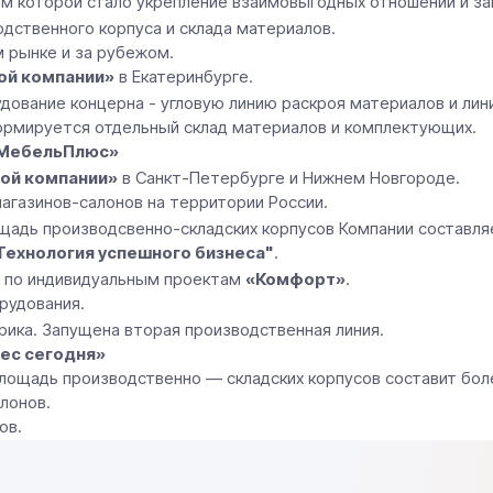
м которой стало укрепление взаимовыгодных отношений и за
дственного корпуса и склада материалов.
 рынке и за рубежом.
ой компании»
в Екатеринбурге.
ование концерна - угловую линию раскроя материалов и лини
Формируется отдельный склад материалов и комплектующих.
МебельПлюс»
ой компании»
в Санкт-Петербурге и Нижнем Новгороде.
агазинов-салонов на территории России.
щадь производсвенно-складских корпусов Компании составля
Технология успешного бизнеса"
.
и по индивидуальным проектам
«Комфорт»
.
рудования.
ика. Запущена вторая производственная линия.
нес сегодня»
лощадь производственно — складских корпусов составит бол
лонов.
ов.