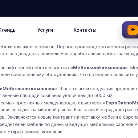
✦
Стенды
Услуги
Контакты
ебели для школ и офисов. Первое производство мебели расп
отало двадцать человек. Все заработанные средства вклады
ставший первой собственностью
«Мебельной компании»
. Мо
олее совершенному оборудованию, что позволило повысить у
«Мебельная компания»
. Шаг за шагом продукция предприя
ственные площади компании увеличены до 5000 м2.
з самых престижных международных выставок
«ЕвроЭкспоМ
ания выходит на мировой рынок. Был заключен ряд контракто
ов. Заключаются новые контракт на поставку мебели в европ
зводителей мебели по данным ведущих мебельных салонов Рос
кве открыт филиал компании.