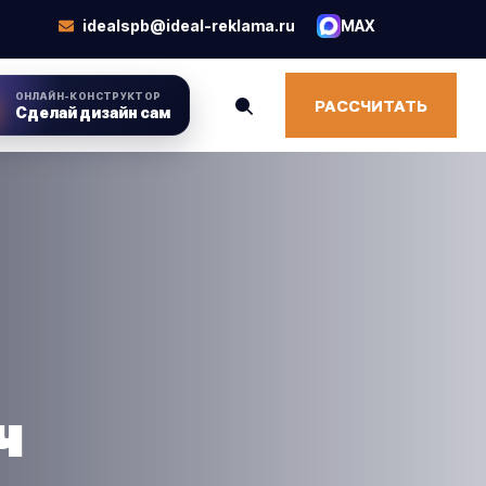
idealspb@ideal-reklama.ru
MAX
ОНЛАЙН-КОНСТРУКТОР
РАССЧИТАТЬ
Сделай дизайн сам
ч