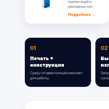
презентаций и
рекламных зон.
Подробнее →
01
02
Печать +
Бы
конструкция
из
Сразу готовим полный комплект
Запу
для работы.
согл