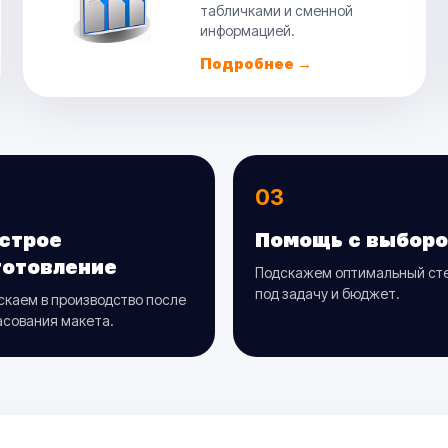
табличками и сменной
информацией.
Подробнее →
03
строе
Помощь с выбор
готовление
Подскажем оптимальный ст
под задачу и бюджет.
скаем в производство после
асования макета.