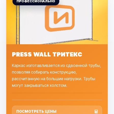
PRESS WALL ТРИТЕКС
Каркас изготавливается из сдвоенной трубы,
позволяя собирать конструкцию,
рассчитанную на большие нагрузки. Трубы
могут закрываться холстом.
ПОСМОТРЕТЬ ЦЕНЫ